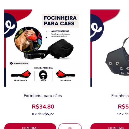
Focinheira para cães
Focinheir
R$34,80
R$5
8
x de
R$5,27
12
x d
COMPRAR
COMPRAR