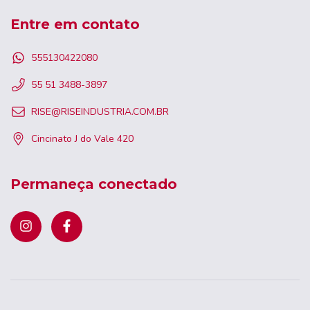
Entre em contato
555130422080
55 51 3488-3897
RISE@RISEINDUSTRIA.COM.BR
Cincinato J do Vale 420
Permaneça conectado