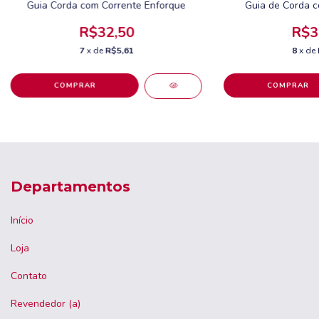
Guia Corda com Corrente Enforque
Guia de Corda 
R$32,50
R$3
7
x de
R$5,61
8
x de
COMPRAR
COMPRAR
Departamentos
Início
Loja
Contato
Revendedor (a)