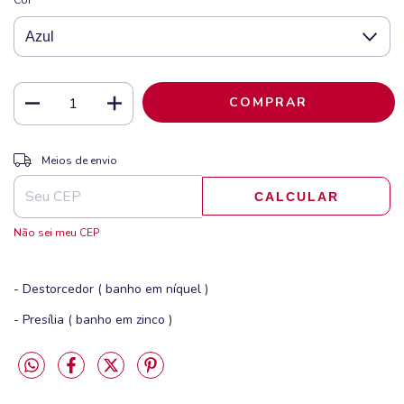
ALTERAR CEP
Entregas para o CEP:
Meios de envio
CALCULAR
Não sei meu CEP
- Destorcedor ( banho em níquel )
- Presília ( banho em zinco )